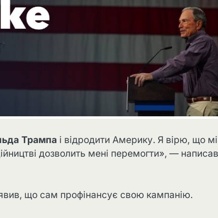
ьда Трампа
і відродити Америку. Я вірю, що м
одійництві дозволить мені перемогти», — написа
явив, що сам профінансує свою кампанію.