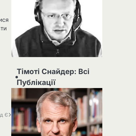
ися
ати
Тімоті Снайдер: Всі
Публікації
рд Є