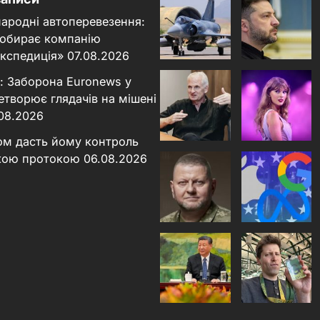
народні автоперевезення:
 обирає компанію
кспедиція»
07.08.2026
: Заборона Euronews у
етворює глядачів на мішені
.08.2026
ном дасть йому контроль
кою протокою
06.08.2026