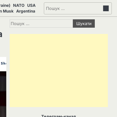
aine)
NATO
USA
Пошук:
on Musk
Argentina
Пошук:
а
Телеграм-канал