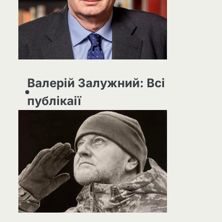
Валерій Залужний: Всі
публікаії