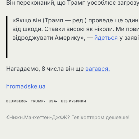
Він переконаний, що Трамп уособлює загрозу
«Якщо він (Трамп — ред.) проведе ще один 
від шкоди. Ставки високі як ніколи. Ми пов
відроджувати Америку», —
йдеться
у заяв
Нагадаємо, 8 числа він ще
вагався.
hromadske.ua
BLUMBERG
TRUMP
USA
БЕЗ РУБРИКИ
Навігація
Нижн.Манхеттен-ДжФК? Гелікоптером дешевше!
записів