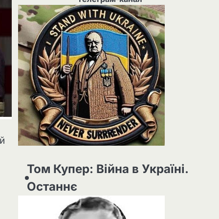
ій
в
Том Купер: Війна в Україні.
Останнє