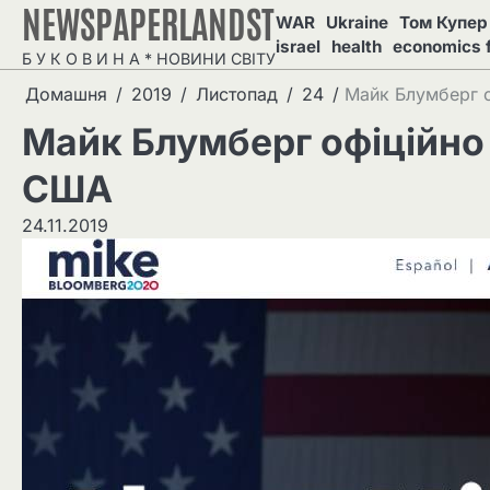
NEWSPAPERLANDST
Перейти
WAR
Ukraine
Том Купер 
до
israel
health
economics 
Б У К О В И Н А * НОВИНИ СВІТУ
вмісту
Домашня
2019
Листопад
24
Майк Блумберг о
Майк Блумберг офіційно
США
24.11.2019