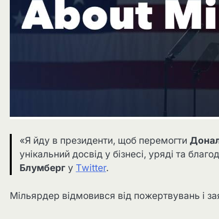
«Я йду в президенти, щоб перемогти
Донал
унікальний досвід у бізнесі, уряді та благ
Блумберг
у
Тwitter
.
Мільярдер відмовився від пожертвувань і за