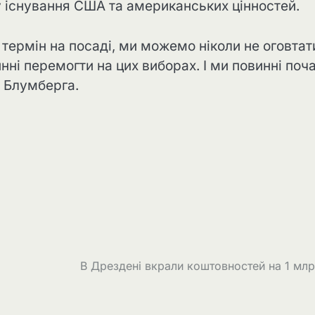
 існування США та американських цінностей.
термін на посаді, ми можемо ніколи не оговтат
инні перемогти на цих виборах. І ми повинні поч
і Блумберга.
В Дрездені вкрали коштовностей на 1 мл