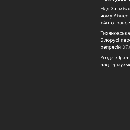
Надійні між
чому бізнес
«Автотрансе
Тихановська
Білорусі пер
репресій
07
Угода з Іра
над Ормузь