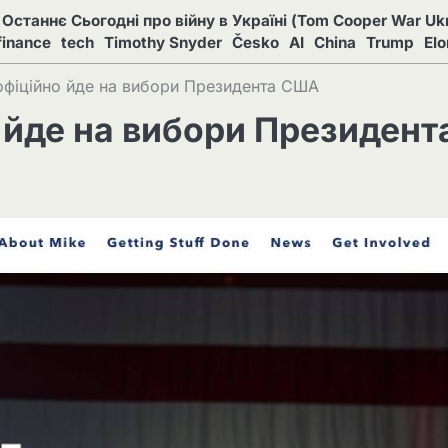
Останнє Сьогодні про війну в Україні (Tom Cooper War Ukr
finance
tech
Timothy Snyder
Česko
AI
China
Trump
El
фіційно йде на вибори Президента США
 йде на вибори Президент