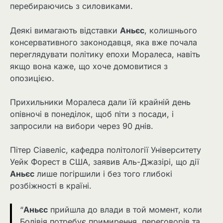
перебираючись з силовиками.
Деякі вимагають відставки
Аньєс
, колишнього
консервативного законодавця, яка вже почала
переглядувати політику епохи Моралеса, навіть
якщо вона каже, що хоче домовитися з
опозицією.
Прихильники Моралеса дали їй крайній день
опівночі в понеділок, щоб піти з посади, і
запросили на вибори через 90 днів.
Пітер Сіавеліс, кафедра політології Університету
Уейк Форест в США, заявив Аль-Джазірі, що дії
Аньєс
лише погіршили і без того глибокі
розбіжності в країні.
“
Аньєс
прийшла до влади в той момент, коли
Болівія потребує примирення, переговорів та