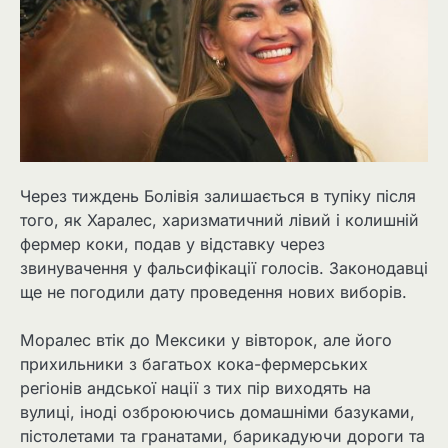
Через тиждень Болівія залишається в тупіку після
того, як Харалес, харизматичний лівий і колишній
фермер коки, подав у відставку через
звинувачення у фальсифікації голосів. Законодавці
ще не погодили дату проведення нових виборів.
Моралес втік до Мексики у вівторок, але його
прихильники з багатьох кока-фермерських
регіонів андської нації з тих пір виходять на
вулиці, іноді озброюючись домашніми базуками,
пістолетами та гранатами, барикадуючи дороги та