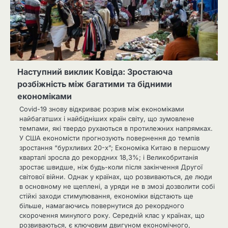
Наступний виклик Ковіда: Зростаюча
розбіжність між багатими та бідними
економіками
Covid-19 знову відкриває розрив між економіками
найбагатших і найбідніших країн світу, що зумовлене
темпами, які твердо рухаються в протилежних напрямках.
У США економісти прогнозують повернення до темпів
зростання “бурхливих 20-х”; Економіка Китаю в першому
кварталі зросла до рекордних 18,3%; і Великобританія
зростає швидше, ніж будь-коли після закінчення Другої
світової війни. Однак у країнах, що розвиваються, де люди
в основному не щеплені, а уряди не в змозі дозволити собі
стійкі заходи стимулювання, економіки відстають ще
більше, намагаючись повернутися до рекордного
скорочення минулого року. Середній клас у країнах, що
розвиваються, є ключовим двигуном економічного,