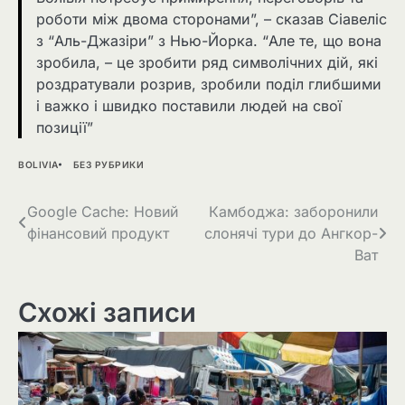
роботи між двома сторонами”, – сказав Сіавеліс
з “Аль-Джазіри” з Нью-Йорка. “Але те, що вона
зробила, – це зробити ряд символічних дій, які
роздратували розрив, зробили поділ глибшими
і важко і швидко поставили людей на свої
позиції”
BOLIVIA
БЕЗ РУБРИКИ
Навігація
Google Cache: Новий
Камбоджа: заборонили
фінансовий продукт
слонячі тури до Ангкор-
записів
Ват
Схожі записи