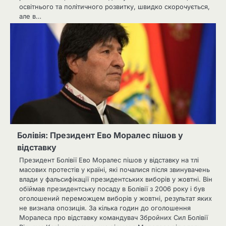
освітнього та політичного розвитку, швидко скорочується,
але в…
Болівія: Президент Ево Моралес пішов у
відставку
Президент Болівії Ево Моралес пішов у відставку на тлі
масових протестів у країні, які почалися після звинувачень
влади у фальсифікації президентських виборів у жовтні. Він
обіймав президентську посаду в Болівії з 2006 року і був
оголошений переможцем виборів у жовтні, результат яких
не визнала опозиція. За кілька годин до оголошення
Моралеса про відставку командувач Збройних Сил Болівії