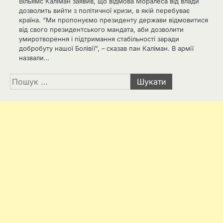
Вільямс Каліман заявив, що відмова Моралеса від влади
дозволить вийти з політичної кризи, в якій перебуває
країна. “Ми пропонуємо президенту держави відмовитися
від свого президентського мандата, аби дозволити
умиротворення і підтримання стабільності заради
добробуту нашої Болівії”, – сказав пан Каліман. В армії
назвали…
Пошук: