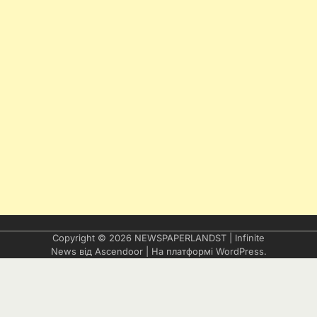
Copyright © 2026
NEWSPAPERLANDST
| Infinite
News від
Ascendoor
| На платформі
WordPress
.