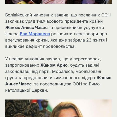
Болівійський чиновник заявив, що посланник ООН
закликає уряд тимчасового президента країни
Жаньїс Аньєс Чавес
та прихильників усунутого
лідера
Ево Моралеса
розпочати переговори про
врегулювання кризи, яка вже забрала 23 життя і
викликає дефіцит продовольства.
У неділю чиновник заявив, що у переговорах,
запропонованих
Жаном Арно
, будуть задіяні
законодавці від партії Моралеса, мобілізовані
групи та представники тимчасового лідера
Жаньїс
Аньєс Чавес
, за посередництва ООН та Римо-
католицької Церкви.