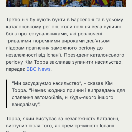
Третю ніч бушують бунти в Барселоні та в усьому
каталонському регіоні, коли поліція вела вуличні
бої з протестувальниками, які розлючені
тривалими тюремними вироками дев’ятьом
лідерам прагнення заможного регіону до
незалежності від Іспанії. Президент каталонського
регіону Кім Торра закликав зупинити насильство,
передає
BBC News
.
“Ми засуджуємо насильство”, – сказав Кім
Торра. “Немає жодних причин і виправдань для
спалення автомобілів, ні будь-якого іншого
вандалізму”.
Торра, який виступає за незалежність Каталонії,
виступив після того, як прем’єр-міністр Іспанії