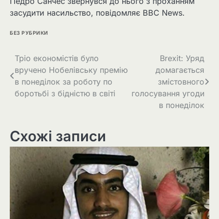
Педро Санчес звернувся до нього з проханням
засудити насильство, повідомляє BBC News.
БЕЗ РУБРИКИ
Навігація
Тріо економістів було
Brexit: Уряд
вручено Нобелівську премію
домагається
записів
в понеділок за роботу по
змістовного
боротьбі з бідністю в світі
голосування угоди
в понеділок
Схожі записи