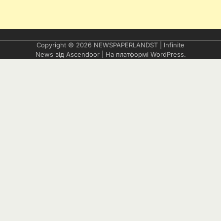
Copyright © 2026
NEWSPAPERLANDST
| Infinite
News від
Ascendoor
| На платформі
WordPress
.