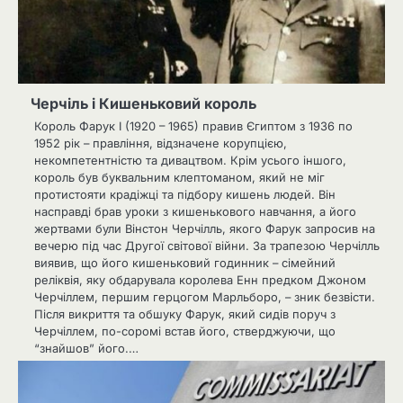
Черчіль і Кишеньковий король
Король Фарук I (1920 – 1965) правив Єгиптом з 1936 по
1952 рік – правління, відзначене корупцією,
некомпетентністю та дивацтвом. Крім усього іншого,
король був буквальним клептоманом, який не міг
протистояти крадіжці та підбору кишень людей. Він
насправді брав уроки з кишенькового навчання, а його
жертвами були Вінстон Черчілль, якого Фарук запросив на
вечерю під час Другої світової війни. За трапезою Черчілль
виявив, що його кишеньковий годинник – сімейний
реліквія, яку обдарувала королева Енн предком Джоном
Черчіллем, першим герцогом Марльборо, – зник безвісти.
Після викриття та обшуку Фарук, який сидів поруч з
Черчіллем, по-соромі встав його, стверджуючи, що
“знайшов” його.…