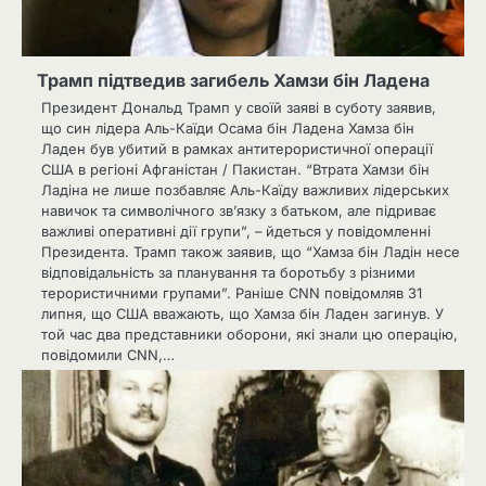
Трамп підтведив загибель Хамзи бін Ладена
Президент Дональд Трамп у своїй заяві в суботу заявив,
що син лідера Аль-Каїди Осама бін Ладена Хамза бін
Ладен був убитий в рамках антитерористичної операції
США в регіоні Афганістан / Пакистан. “Втрата Хамзи бін
Ладіна не лише позбавляє Аль-Каїду важливих лідерських
навичок та символічного зв’язку з батьком, але підриває
важливі оперативні дії групи”, – йдеться у повідомленні
Президента. Трамп також заявив, що “Хамза бін Ладін несе
відповідальність за планування та боротьбу з різними
терористичними групами”. Раніше CNN повідомляв 31
липня, що США вважають, що Хамза бін Ладен загинув. У
той час два представники оборони, які знали цю операцію,
повідомили CNN,…