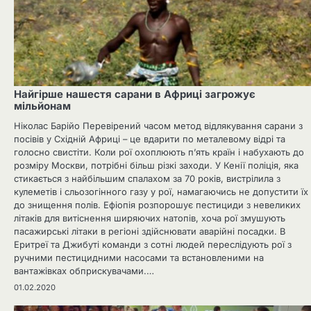
Найгірше нашестя сарани в Африці загрожує
мільйонам
Ніколас Барійо Перевірений часом метод відлякування сарани з
посівів у Східній Африці – це вдарити по металевому відрі та
голосно свистіти. Коли рої охоплюють п’ять країн і набухають до
розміру Москви, потрібні більш різкі заходи. У Кенії поліція, яка
стикається з найбільшим спалахом за 70 років, вистрілила з
кулеметів і сльозогінного газу у рої, намагаючись не допустити їх
до знищення полів. Ефіопія розпорошує пестициди з невеликих
літаків для витіснення ширяючих натопів, хоча рої змушують
пасажирські літаки в регіоні здійснювати аварійні посадки. В
Еритреї та Джибуті команди з сотні людей переслідують рої з
ручними пестицидними насосами та встановленими на
вантажівках обприскувачами.…
01.02.2020