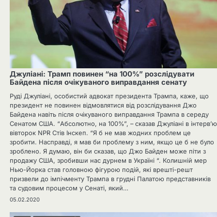
Джуліані: Трамп повинен “на 100%” розслідувати
Байдена після очікуваного виправдання сенату
Руді Джуліані, особистий адвокат президента Трампа, каже, що
президент не повинен відмовлятися від розслідування Джо
Байдена навіть після очікуваного виправдання Трампа в середу
Сенатом США. “Абсолютно, на 100%”, – сказав Джуліані в інтерв’ю
вівторок NPR Стів Інскеп. “Я б не мав жодних проблем це
зробити. Насправді, я мав би проблему з ним, якщо це б не було
зроблено. Я думаю, він би сказав, що Джо Байден може піти з
продажу США, зробивши нас дурнем в Україні “. Колишній мер
Нью-Йорка став головною фігурою подій, які врешті-решт
призвели до імпічменту Трампа в грудні Палатою представників
та судовим процесом у Сенаті, який…
05.02.2020