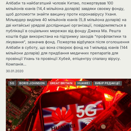
Алібаби та найбагатший чоловік Китаю, пожертвував 100
мільйонів юанів (14,4 мільйона доларів) завдяки своєму фонду,
щоб допомогти знайти вакцину проти коронавірусу Уханя.
Мільярдер виділив 40 мільйонів юанів (5,8 мільйона доларів) на
дві китайські урядові дослідницькі організації, повідомляється в
публікації в соціальних мережах від фонду Джека Ма. Решта
коштів буде використана на підтримку заходів “профілактики та
лікування”, зазначив фонд. Пожертва відбулася після оголошення
Алібаби в суботу, що вона створює фонд на 1 мільярд юанів (144
мільйони доларів) для придбання медичних препаратів для
провінції Ухань та провінції Хубей, епіцентру спалаху вірусу.
Компанія…
30.01.2020
5G
BORIS JOHNSON
GREAT BRITAIN
HUAWEI
ВИБІР РЕДАКЦІЇ