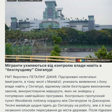
Мігранти ухиляються від контролю влади навіть в
“безглуздому” Сінгапурі
FMT Reporters ПЕТАЛІНГ ДЖАЯ: Підозрювані нелегальні
іммігранти, в тому числі з Малайзії, уникають виявлення з боку
влади навіть у Сінгапурі, відомому своїм безглуздим виконанням
законів, використовуючи маршрути, яких не знайдеш у
популярних навігаційних програмах. Контрольно-пропускний
пункт Woodlands поблизу кордону між Сінгапуром та Джохором.
Тисячі малайців щодня їздять до Сінгапуру на роботу, але є й інші
незаконні способи пересування до міста-держави. Після підказки