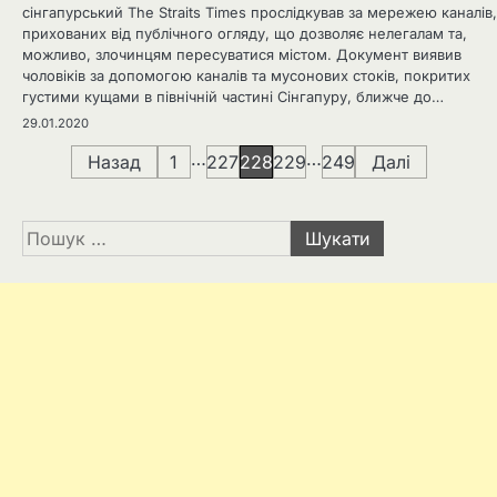
сінгапурський The Straits Times прослідкував за мережею каналів,
прихованих від публічного огляду, що дозволяє нелегалам та,
можливо, злочинцям пересуватися містом. Документ виявив
чоловіків за допомогою каналів та мусонових стоків, покритих
густими кущами в північній частині Сінгапуру, ближче до…
29.01.2020
Навігація
…
…
Назад
1
227
228
229
249
Далі
записів
Пошук: