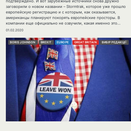
подтверждено. И вот зарубежные источники снова дружно
заговорили о новом названии – Stormtrak, которое уже прошло
европейскую регистрацию и с которым, как оказывается,
американцы планируют покорять европейские просторы. В
компании еще официально не озвучили, какая именно это…
01.02.2020
BORIS JOHNSON
BREXIT
EUROPE
GREAT BRITAIN
ВИБІР РЕДАКЦІЇ