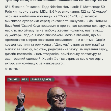
№1. Джокер Режисер: Тодд Філліпс Номінації: 11 Метаскор: 59
Рейтинг користувача IMDb: 8.6 Час виконання: 122 хв “Джокер”
отримав найбільше номінацій на “Оскар” – 11, що загалом
викликало суперечки серед критиків та шанувальників. Новини
BuzzFeed ‘Скаачі Коул повідомляв про те, що критики декларують
насильство фільму та неглибоку жертву чоловіка, навіть якщо
«Джокер», згідно з його висновком, можна вважати, що він
представляє «героя повсюдно незадоволеним людям». Окрім
кращої картини та режисера , “Джокер” отримав номінації за
макіяж та зачіску, монтаж, редагування звуку, змішування звуку,
дизайн костюмів, кінематографію, оригінальну партитуру та
адаптований сценарій. Хоакін Фенікс отримав свою четверту
акторську номінацію за найкращого…
05.02.2020
TRUMP
USA
ВИБІР РЕДАКЦІЇ