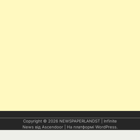
Copyright © 2026
NEWSPAPERLANDST
| Infinite
News від
Ascendoor
| На платформі
WordPress
.