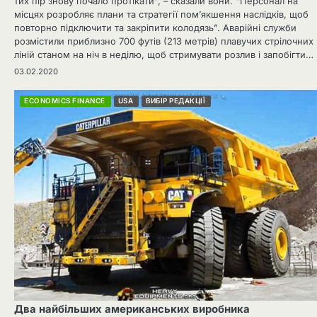
тих пір знову почало протікати”, – сказали вони. “Персонал на
місцях розробляє плани та стратегії пом’якшення наслідків, щоб
повторно підключити та закріпити колодязь”. Аварійні служби
розмістили приблизно 700 футів (213 метрів) плавучих стрілочних
ліній станом на ніч в неділю, щоб стримувати розлив і запобігти…
03.02.2020
ECONOMICS FINANCE
USA
ВИБІР РЕДАКЦІЇ
Два найбільших американських виробника