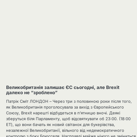
Великобританія залишає ЄС сьогодні, але Brexit
далеко не “зроблено”
Патрік Сміт ЛОНДОН – Через три з половиною роки після того,
як Великобританія проголосувала за вихід з Європейського
Союзу, Brexit нарешті відбудеться в п’ятницю вночі. Деякі
зберуться біля Парламенту, щоб відсвяткувати об 23:00. (18:00
ET), що вони бачать як новий світанок для букерівства,
незалежної Великобританії, вільного від недемократичного
контролю з боку Брюсселя. Насправді майже нічого не зміниться