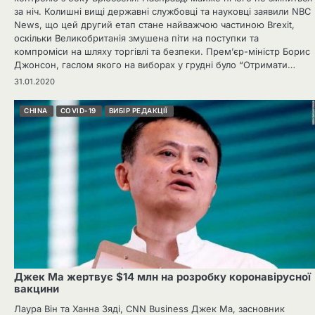
за ніч. Колишні вищі державні службовці та науковці заявили NBC
News, що цей другий етап стане найважчою частиною Brexit,
оскільки Великобританія змушена піти на поступки та
компроміси на шляху торгівлі та безпеки. Прем’єр-міністр Борис
Джонсон, гаслом якого на виборах у грудні було “Отримати…
31.01.2020
CHINA
COVID-19
ВИБІР РЕДАКЦІЇ
Джек Ма жертвує $14 млн на розробку коронавірусної
вакцини
Лаура Він та Ханна Зяді, CNN Business Джек Ма, засновник