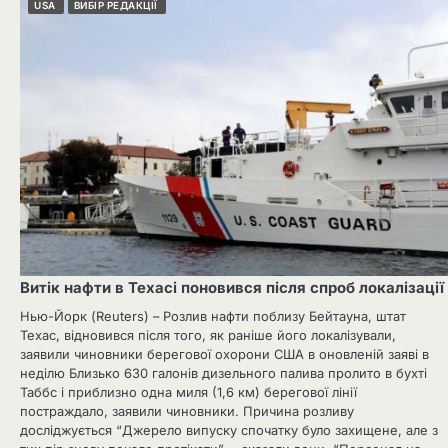
USA
ВИБІР РЕДАКЦІЇ
Витік нафти в Техасі поновився після спроб локалізації
Нью-Йорк (Reuters) – Розлив нафти поблизу Бейтауна, штат
Техас, відновився після того, як раніше його локалізували,
заявили чиновники берегової охорони США в оновленій заяві в
неділю Близько 630 галонів дизельного палива пролито в бухті
Таббс і приблизно одна миля (1,6 км) берегової лінії
постраждало, заявили чиновники. Причина розливу
досліджується “Джерело випуску спочатку було захищене, але з