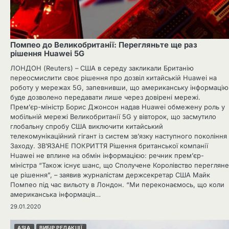
Помпео до Великобританії: Перегляньте ще раз
рішення Huawei 5G
ЛОНДОН (Reuters) – США в середу закликали Британію
переосмислити своє рішення про дозвіл китайській Huawei на
роботу у мережах 5G, запевнивши, що американську інформацію
буде дозволено передавати лише через довірені мережі.
Прем’єр-міністр Борис Джонсон надав Huawei обмежену роль у
мобільній мережі Великобританії 5G у вівторок, що засмутило
глобальну спробу США виключити китайський
телекомунікаційний гігант із систем зв’язку наступного покоління
Заходу. ЗВ’ЯЗАНЕ ПОКРИТТЯ Рішення британської компанії
Huawei не вплине на обмін інформацією: речник прем’єр-
міністра “Також існує шанс, що Сполучене Королівство перегляне
це рішення”, – заявив журналістам держсекретар США Майк
Помпео під час вильоту в Лондон. “Ми переконаємось, що коли
американська інформація…
29.01.2020
ASIA
ВИБІР РЕДАКЦІЇ