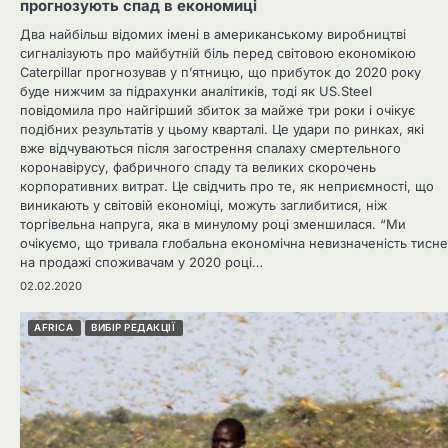
прогнозують спад в економиці
Два найбільш відомих імені в американському виробництві
сигналізують про майбутній біль перед світовою економікою
Caterpillar прогнозував у п’ятницю, що прибуток до 2020 року
буде нижчим за підрахунки аналітиків, тоді як US.Steel
повідомила про найгірший збиток за майже три роки і очікує
подібних результатів у цьому кварталі. Це удари по ринках, які
вже відчуваються після загострення спалаху смертельного
коронавірусу, фабричного спаду та великих скорочень
корпоративних витрат. Це свідчить про те, як неприємності, що
виникають у світовій економіці, можуть заглибитися, ніж
торгівельна напруга, яка в минулому році зменшилася. “Ми
очікуємо, що тривала глобальна економічна невизначеність тисне
на продажі споживачам у 2020 році…
02.02.2020
AFRICA
ВИБІР РЕДАКЦІЇ