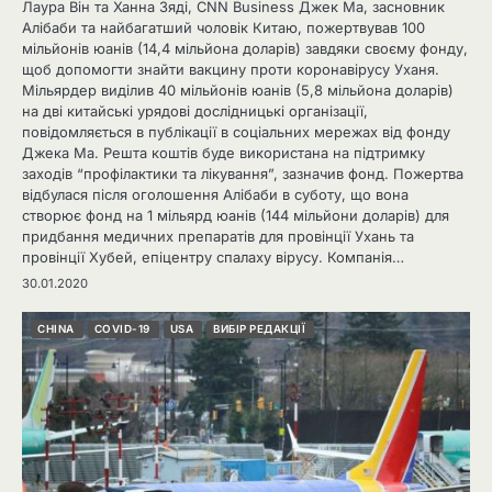
Лаура Він та Ханна Зяді, CNN Business Джек Ма, засновник
Алібаби та найбагатший чоловік Китаю, пожертвував 100
мільйонів юанів (14,4 мільйона доларів) завдяки своєму фонду,
щоб допомогти знайти вакцину проти коронавірусу Уханя.
Мільярдер виділив 40 мільйонів юанів (5,8 мільйона доларів)
на дві китайські урядові дослідницькі організації,
повідомляється в публікації в соціальних мережах від фонду
Джека Ма. Решта коштів буде використана на підтримку
заходів “профілактики та лікування”, зазначив фонд. Пожертва
відбулася після оголошення Алібаби в суботу, що вона
створює фонд на 1 мільярд юанів (144 мільйони доларів) для
придбання медичних препаратів для провінції Ухань та
провінції Хубей, епіцентру спалаху вірусу. Компанія…
30.01.2020
CHINA
COVID-19
USA
ВИБІР РЕДАКЦІЇ