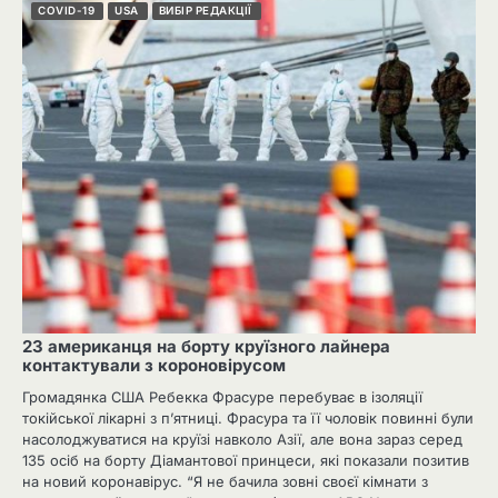
COVID-19
USA
ВИБІР РЕДАКЦІЇ
23 американця на борту круїзного лайнера
контактували з короновірусом
Громадянка США Ребекка Фрасуре перебуває в ізоляції
токійської лікарні з п’ятниці. Фрасура та її чоловік повинні були
насолоджуватися на круїзі навколо Азії, але вона зараз серед
135 осіб на борту Діамантової принцеси, які показали позитив
на новий коронавірус. “Я не бачила зовні своєї кімнати з