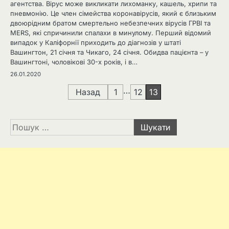
агентства. Вірус може викликати лихоманку, кашель, хрипи та
пневмонію. Це член сімейства коронавірусів, який є близьким
двоюрідним братом смертельно небезпечних вірусів ГРВІ та
MERS, які спричинили спалахи в минулому. Перший відомий
випадок у Каліфорнії приходить до діагнозів у штаті
Вашингтон, 21 січня та Чикаго, 24 січня. Обидва пацієнта – у
Вашингтоні, чоловікові 30-х років, і в…
26.01.2020
Навігація
…
Назад
1
12
13
записів
Пошук: