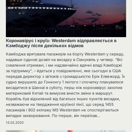
Коронавірус і круїз: Westerdam відправляється в
Камбоджу після декількох відмов
Камбоджа врятувала пасажирів на борту Westerdam у середу,
надавши суднові дозвіл на висадку в Сіануквіль у четвер. “Всі
схвалення отримані, і ми надзвичайно вдячні владі Камбоджі
за підтримку”, – йдеться у повідомленні, яке сьогодні в США
передав директор з зв’язків з громадськістю Ерік Елвежорд. Їх
судно вирушило до Гонконгу 1 лютого і спочатку планувалося
висадитися в Шанхаї в суботу, перш ніж коронавірус захопив
материковий Китай та вимусив внести зміни в маршрут.
Корабль був відхилений від багатьох інших пунктів висадки,
незважаючи на твердження круїзної лінії, що серед 1455
пасажирів і 802 екіпажу MS Westerdam не спостерігаються
випадки захворювання. По-перше, він переїхав…
13.02.2020