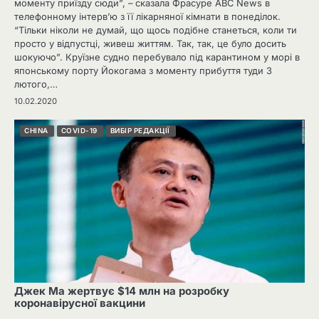
моменту приїзду сюди”, – сказала Фрасуре ABC News в
телефонному інтерв’ю з її лікарняної кімнати в понеділок.
“Тільки ніколи не думай, що щось подібне станеться, коли ти
просто у відпустці, живеш життям. Так, так, це було досить
шокуючо”. Круїзне судно перебувало під карантином у морі в
японському порту Йокогама з моменту прибуття туди 3
лютого,…
10.02.2020
CHINA
COVID-19
ВИБІР РЕДАКЦІЇ
Джек Ма жертвує $14 млн на розробку
коронавірусної вакцини