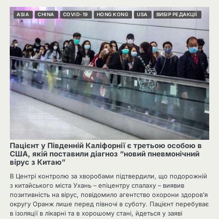
ASIA
CHINA
COVID-19
HONG KONG
USA
ВИБІР РЕДАКЦІЇ
Пацієнт у Південній Каліфорнії є третьою особою в
США, якій поставили діагноз “новий пневмонічний
вірус з Китаю”
В Центрі контролю за хворобами підтвердили, що подорожній
з китайського міста Ухань – епіцентру спалаху – виявив
позитивність на вірус, повідомило агентство охорони здоров’я
округу Оранж лише перед півночі в суботу. Пацієнт перебуває
в ізоляції в лікарні та в хорошому стані, йдеться у заяві