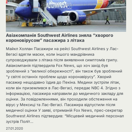
Авіакомпанія Southwest Airlines зняла “хворого
короновірусом” пасажира з літака
Майкл Холлан Пасажири на рейсі Southwest Airlines у Лас-
Вегасі вдягли маски, коли іншого мандрівника
супроводжували з літака після виявлення симптомів грипу.
Авіакомпанія підтвердила Fox News, що хоч захід був
зроблений з “великої обережності”, він також був зроблений
“у світлі останніх проблем щодо коронавірусу”. Хворий
пасажир нещодавно їздив до Пекіна. Медики зустріли літак,
коли він приземлився в Лас-Вегасі, передає NBC 4. Згідно з
інформацією, пасажира направили до медичного закладу для
оцінки. За повідомленнями, він проходили обстеження на
вірус у Мексиці та Лас-Вегасі. Пасажира відпустили після
медичної оцінки У заяві, отриманій Fox News, прес-секретар
Southwest Airlines підтвердив: “Місцевий медичний персонал
зустрів Політ…
27.01.2020