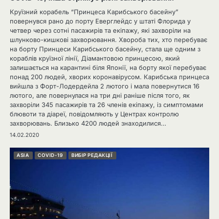
Круїзний корабель “Принцеса Карибського басейну”
повернувся рано до порту Еверглейдс у штаті Флорида у
четвер через сотні пасажирів та екіпажу, які захворіли на
шлунково-кишкові захворювання. Хвороба тих, хто перебуває
на борту Принцеси Карибського басейну, стала ще одним з
кораблів круїзної лінії, Діамантовою принцесою, який
залишається на карантині біля Японії, на борту якої перебуває
понад 200 людей, хворих коронавірусом. Карибська принцеса
вийшла з Форт-Лодердейла 2 лютого і мала повернутися 16
лютого, але повернулася на три дні раніше після того, як
захворіли 345 пасажирів та 26 членів екіпажу, із симптомами
блювоти та діареї, повідомляють у Центрах контролю
захворювань. Близько 4200 людей знаходилися…
14.02.2020
ASIA
COVID-19
ВИБІР РЕДАКЦІЇ