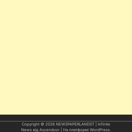
Copyright © 2026
NEWSPAPERLANDST
| Infinite
News від
Ascendoor
| На платформі
WordPress
.