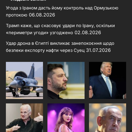
Угода з Іраном дасть йому контроль над Ормузькою
06.08.2026
протокою
Трамп каже, що скасовує удари по Ірану, оскільки
02.08.2026
«периметри угоди» узгоджено
Удар дрона в Єгипті викликає занепокоєння щодо
31.07.2026
безпеки експорту нафти через Суец