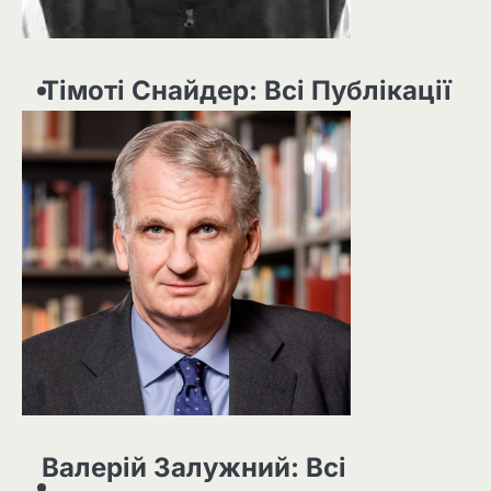
Тімоті Снайдер: Всі Публікації
Валерій Залужний: Всі