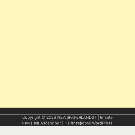
Copyright © 2026
NEWSPAPERLANDST
| Infinite
News від
Ascendoor
| На платформі
WordPress
.