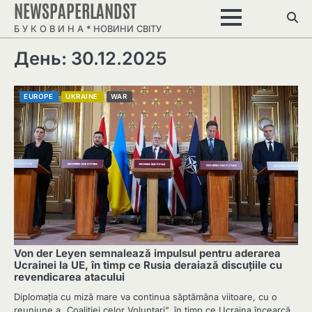
NEWSPAPERLANDST
Перейти
до
Б У К О В И Н А * НОВИНИ СВІТУ
вмісту
День: 30.12.2025
EUROPE
UKRAINE
WAR
Von der Leyen semnalează impulsul pentru aderarea
Ucrainei la UE, în timp ce Rusia deraiază discuțiile cu
revendicarea atacului
Diplomația cu miză mare va continua săptămâna viitoare, cu o
reuniune a „Coaliției celor Voluntari”, în timp ce Ucraina încearcă