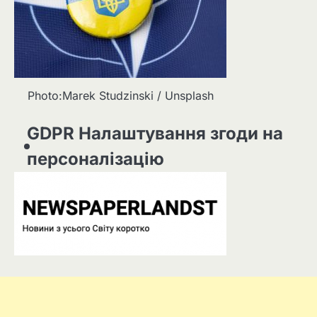
Photo:Marek Studzinski / Unsplash
GDPR Налаштування згоди на
персоналізацію