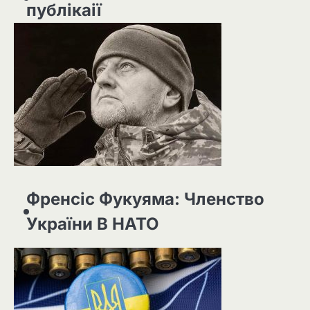
публікаії
Френсіс Фукуяма: Членство
України В НАТО