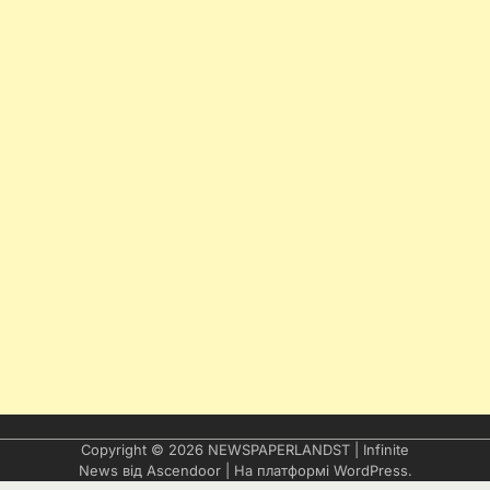
Copyright © 2026
NEWSPAPERLANDST
| Infinite
News від
Ascendoor
| На платформі
WordPress
.