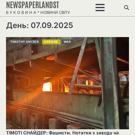
NEWSPAPERLANDST
Перейти
до
Б У К О В И Н А * НОВИНИ СВІТУ
вмісту
День: 07.09.2025
TIMOTHY SNYDER
UKRAINE
WAR
ТІМОТІ СНАЙДЕР: Фашисти. Нотатки з заводу на