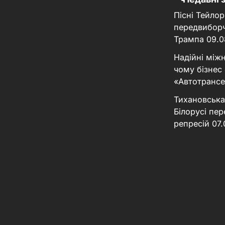
Пісні Тейлор
передвиборч
Трампа
09.0
Надійні між
чому бізнес
«Автотрансе
Тихановська
Білорусі пер
репресій
07