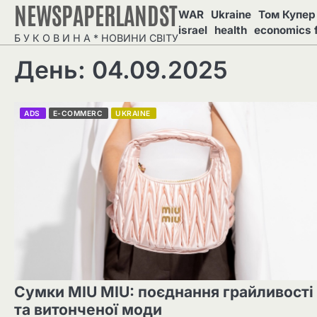
NEWSPAPERLANDST
Перейти
WAR
Ukraine
Том Купер 
до
israel
health
economics 
Б У К О В И Н А * НОВИНИ СВІТУ
вмісту
День: 04.09.2025
ADS
E-COMMERC
UKRAINE
Сумки MIU MIU: поєднання грайливості
та витонченої моди