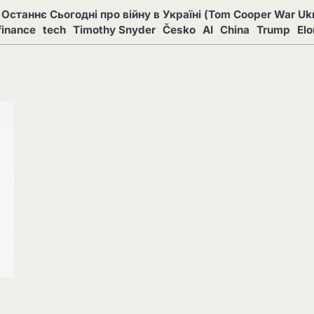
Останнє Сьогодні про війну в Україні (Tom Cooper War Ukr
finance
tech
Timothy Snyder
Česko
AI
China
Trump
El