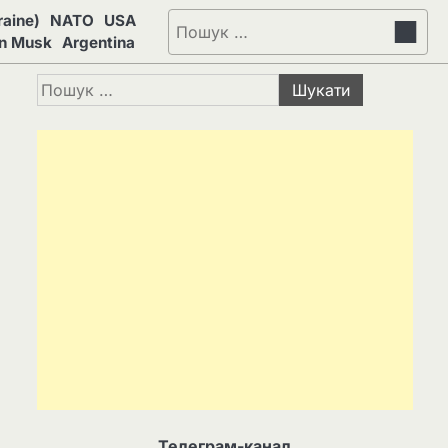
aine)
NATO
USA
Пошук:
on Musk
Argentina
Пошук:
Телеграм-канал