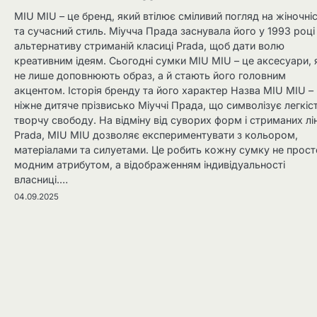
MIU MIU – це бренд, який втілює сміливий погляд на жіночні
та сучасний стиль. Міучча Прада заснувала його у 1993 році
альтернативу стриманій класиці Prada, щоб дати волю
креативним ідеям. Сьогодні сумки MIU MIU – це аксесуари, 
не лише доповнюють образ, а й стають його головним
акцентом. Історія бренду та його характер Назва MIU MIU –
ніжне дитяче прізвисько Міуччі Прада, що символізує легкіст
творчу свободу. На відміну від суворих форм і стриманих лін
Prada, MIU MIU дозволяє експериментувати з кольором,
матеріалами та силуетами. Це робить кожну сумку не прост
модним атрибутом, а відображенням індивідуальності
власниці.…
04.09.2025