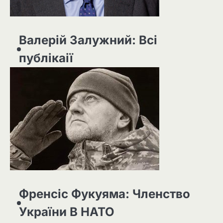
Валерій Залужний: Всі
публікаії
Френсіс Фукуяма: Членство
України В НАТО