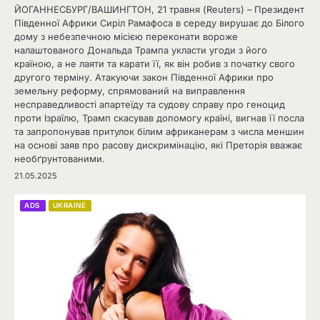
ЙОГАННЕСБУРГ/ВАШИНГТОН, 21 травня (Reuters) – Президент
Південної Африки Сиріл Рамафоса в середу вирушає до Білого
дому з небезпечною місією переконати вороже
налаштованого Дональда Трампа укласти угоди з його
країною, а не лаяти та карати її, як він робив з початку свого
другого терміну. Атакуючи закон Південної Африки про
земельну реформу, спрямований на виправлення
несправедливості апартеїду та судову справу про геноцид
проти Ізраїлю, Трамп скасував допомогу країні, вигнав її посла
та запропонував притулок білим африканерам з числа меншин
на основі заяв про расову дискримінацію, які Преторія вважає
необґрунтованими.
21.05.2025
ADS
UKRAINE