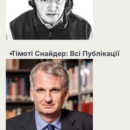
Тімоті Снайдер: Всі Публікації