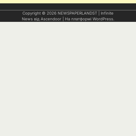
Copyright © 2026
NEWSPAPERLANDST
| Infinite
News від
Ascendoor
| На платформі
WordPress
.