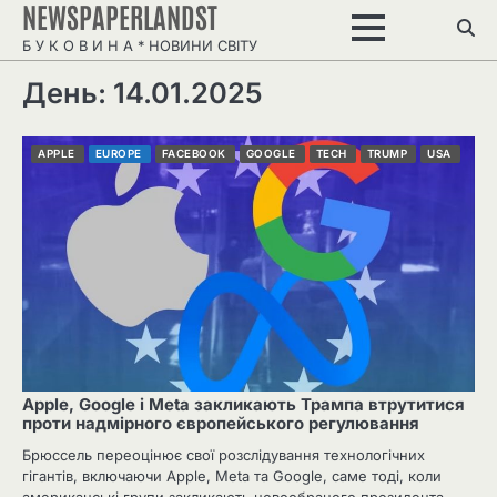
NEWSPAPERLANDST
Перейти
до
Б У К О В И Н А * НОВИНИ СВІТУ
вмісту
День: 14.01.2025
APPLE
EUROPE
FACEBOOK
GOOGLE
TECH
TRUMP
USA
Apple, Google і Meta закликають Трампа втрутитися
проти надмірного європейського регулювання
Брюссель переоцінює свої розслідування технологічних
гігантів, включаючи Apple, Meta та Google, саме тоді, коли