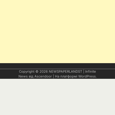
Copyright © 2026
NEWSPAPERLANDST
| Infinite
News від
Ascendoor
| На платформі
WordPress
.