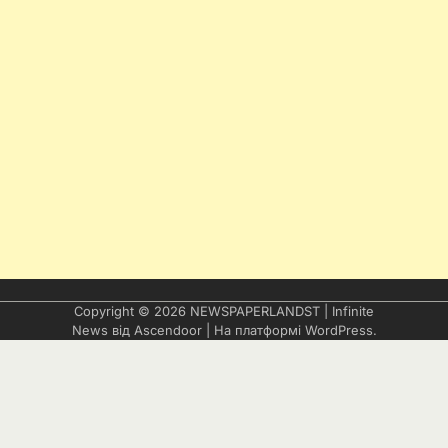
Copyright © 2026
NEWSPAPERLANDST
| Infinite
News від
Ascendoor
| На платформі
WordPress
.