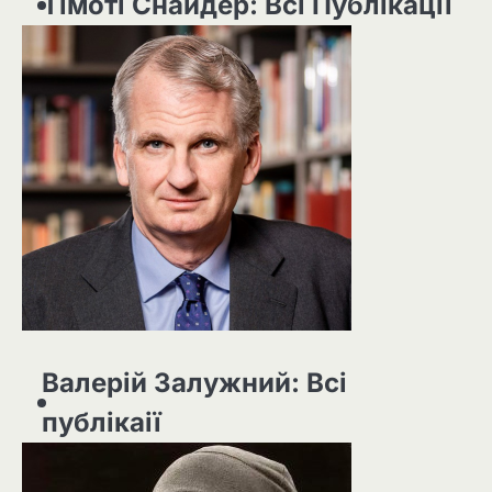
Тімоті Снайдер: Всі Публікації
Валерій Залужний: Всі
публікаії