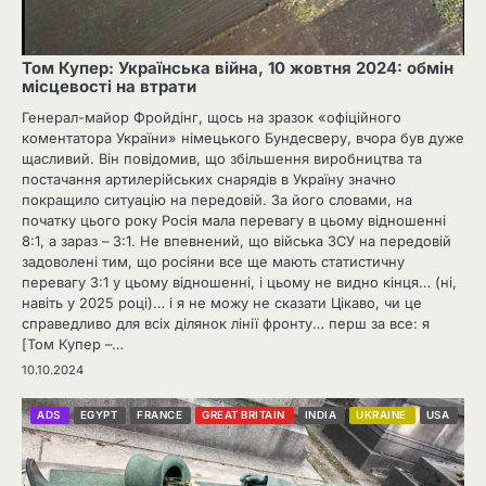
Том Купер: Українська війна, 10 жовтня 2024: обмін
місцевості на втрати
Генерал-майор Фройдінг, щось на зразок «офіційного
коментатора України» німецького Бундесверу, вчора був дуже
щасливий. Він повідомив, що збільшення виробництва та
постачання артилерійських снарядів в Україну значно
покращило ситуацію на передовій. За його словами, на
початку цього року Росія мала перевагу в цьому відношенні
8:1, а зараз – 3:1. Не впевнений, що війська ЗСУ на передовій
задоволені тим, що росіяни все ще мають статистичну
перевагу 3:1 у цьому відношенні, і цьому не видно кінця… (ні,
навіть у 2025 році)… і я не можу не сказати Цікаво, чи це
справедливо для всіх ділянок лінії фронту… перш за все: я
[Том Купер –…
10.10.2024
ADS
EGYPT
FRANCE
GREAT BRITAIN
INDIA
UKRAINE
USA