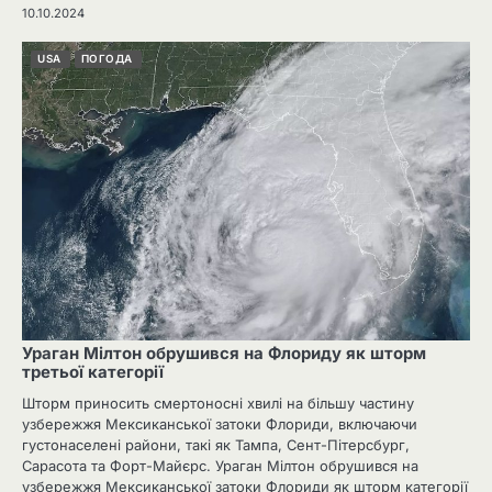
10.10.2024
USA
ПОГОДА
Ураган Мілтон обрушився на Флориду як шторм
третьої категорії
Шторм приносить смертоносні хвилі на більшу частину
узбережжя Мексиканської затоки Флориди, включаючи
густонаселені райони, такі як Тампа, Сент-Пітерсбург,
Сарасота та Форт-Майєрс. Ураган Мілтон обрушився на
узбережжя Мексиканської затоки Флориди як шторм категорії