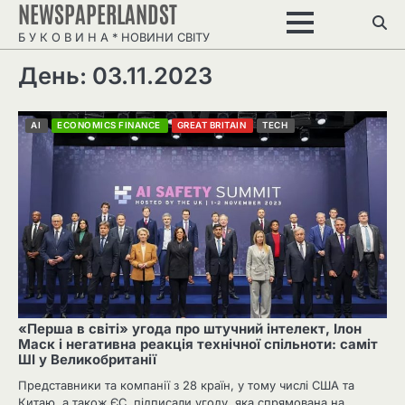
NEWSPAPERLANDST
Перейти
до
Б У К О В И Н А * НОВИНИ СВІТУ
вмісту
День: 03.11.2023
AI
ECONOMICS FINANCE
GREAT BRITAIN
TECH
«Перша в світі» угода про штучний інтелект, Ілон
Маск і негативна реакція технічної спільноти: саміт
ШІ у Великобританії
Представники та компанії з 28 країн, у тому числі США та
Китаю, а також ЄС, підписали угоду, яка спрямована на