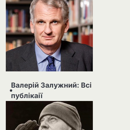
Валерій Залужний: Всі
публікаії