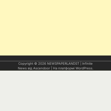
Copyright © 2026
NEWSPAPERLANDST
| Infinite
News від
Ascendoor
| На платформі
WordPress
.