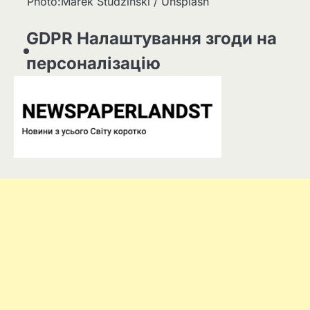
Photo:Marek Studzinski / Unsplash
GDPR Налаштування згоди на
персоналізацію