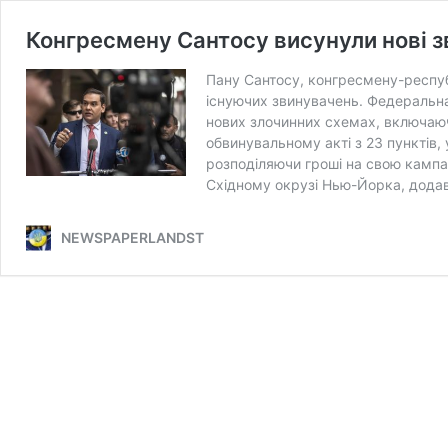
Конгресмену Сантосу висунули нові з
Пану Сантосу, конгресмену-респуб
існуючих звинувачень. Федеральн
нових злочинних схемах, включаюч
обвинувальному акті з 23 пунктів,
розподіляючи гроші на свою кампан
Східному окрузі Нью-Йорка, дода
NEWSPAPERLANDST