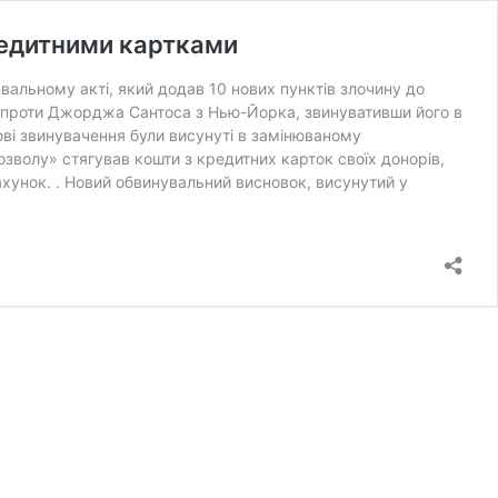
редитними картками
альному акті, який додав 10 нових пунктів злочину до
 проти Джорджа Сантоса з Нью-Йорка, звинувативши його в
ві звинувачення були висунуті в замінюваному
озволу» стягував кошти з кредитних карток своїх донорів,
рахунок. . Новий обвинувальний висновок, висунутий у