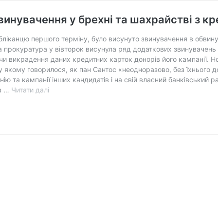
винувачення у брехні та шахрайстві з к
ліканцю першого терміну, було висунуто звинувачення в обвинув
а прокуратура у вівторок висунула ряд додаткових звинувачень
и викрадення даних кредитних карток донорів його кампанії. Но
 у якому говорилося, як пан Сантос «неодноразово, без їхнього д
ію та кампанії інших кандидатів і на свій власний банківський 
Конгресмену
в …
Читати далі
Сантосу
висунули
нові
звинувачення
у
брехні
та
шахрайстві
з
кредитними
картками