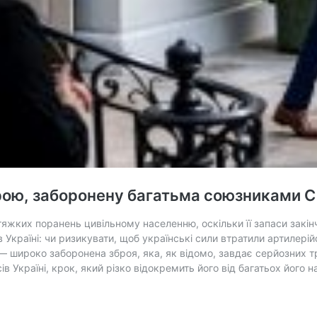
брою, заборонену багатьма союзниками 
 тяжких поранень цивільному населенню, оскільки її запаси закін
 Україні: чи ризикувати, щоб українські сили втратили артилерій
 — широко заборонена зброя, яка, як відомо, завдає серйозних 
в Україні, крок, який різко відокремить його від багатьох його
ться