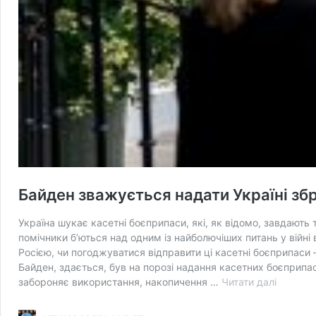
Байден зважується надати Україні з
Україна шукає касетні боєприпаси, які, як відомо, завдають
помічники б’ються над одним із найболючіших питань у війні в
Росією, чи погоджуватися відправити ці касетні боєприпаси
Байден, здається, був на порозі надання касетних боєприпасі
Байден
забороняє використання, накопичення …
Читати далі
зважує
надати