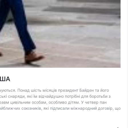
США
чуються. Понад шість місяців президент Байден та його
ські снаряди, які їм відчайдушно потрібні для боротьби з
травм цивільним особам, особливо дітям. У четвер пан
 найближчих союзників, які підписали міжнародний договір, що