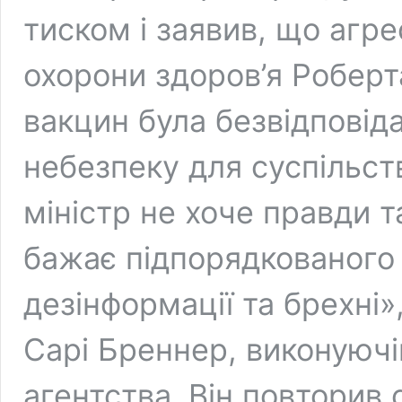
тиском і заявив, що агре
охорони здоров’я Робер
вакцин була безвідповід
небезпеку для суспільст
міністр не хоче правди т
бажає підпорядкованого
дезінформації та брехні
Сарі Бреннер, виконуючі
агентства. Він повторив с