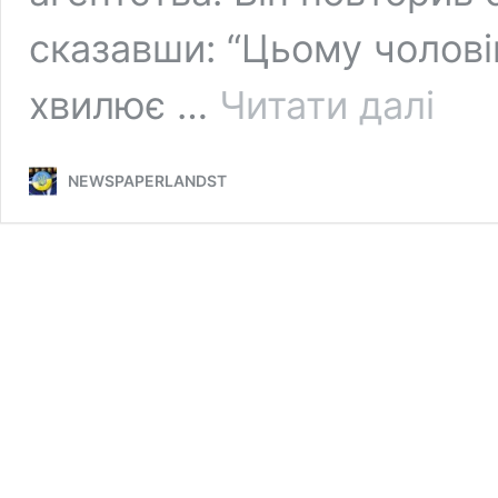
сказавши: “Цьому чолові
Топ
хвилює …
Читати далі
F.D.A.
подає
у
NEWSPAPERLANDST
відставк
посилаю
на
«дезінф
та
брехню
Кеннеді