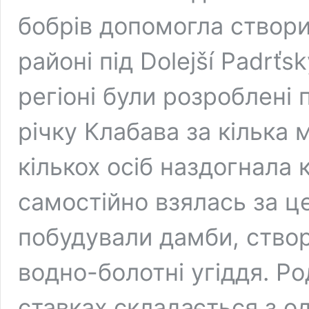
бобрів допомогла створи
районі під Dolejší Padr
регіоні були розроблені 
річку Клабава за кілька м
кількох осіб наздогнала 
самостійно взялась за це
побудували дамби, створ
водно-болотні угіддя. Р
ставках складається з од