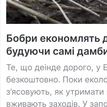
Бобри економлять д
будуючи самі дамби
Те, що деінде дорого, у 
безкоштовно. Поки екол
з’ясовують, як утримати
вживають заходів. У запо