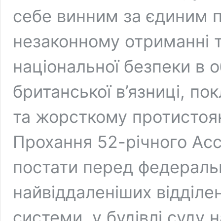
себе винним за єдиним 
незаконному отриманні т
національної безпеки в о
британської в’язниці, п
та жорсткому протистоя
Прохання 52-річного Ас
постати перед федераль
найвіддаленіших відділе
системи, у будівлі суду н