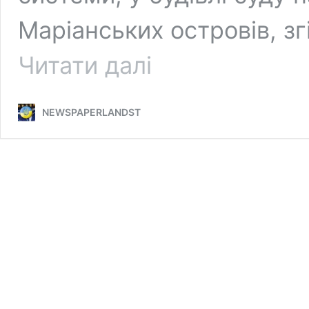
Маріанських островів, з
Ассанж
Читати далі
погодився
визнати
себе
NEWSPAPERLANDST
винним
в
обмін
на
звільнення