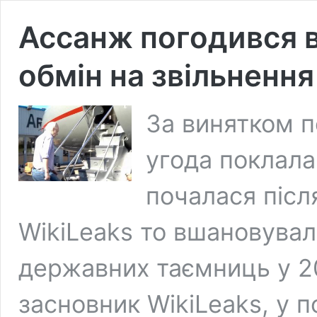
Ассанж погодився в
обмін на звільнення
За винятком п
угода поклала 
почалася післ
WikiLeaks то вшановувал
державних таємниць у 2
засновник WikiLeaks, у 