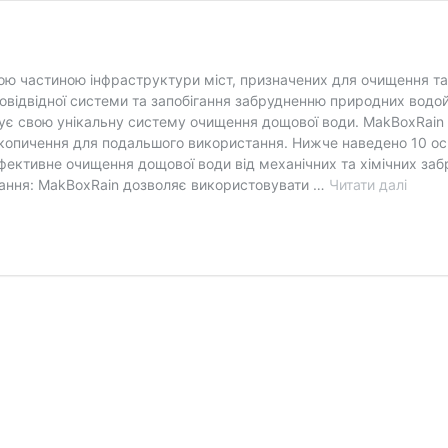
ною частиною інфраструктури міст, призначених для очищення т
довідвідної системи та запобігання забрудненню природних водо
ує свою унікальну систему очищення дощової води. MakBoxRain –
акопичення для подальшого використання. Нижче наведено 10 ос
ктивне очищення дощової води від механічних та хімічних забруд
Дощов
тання: MakBoxRain дозволяє використовувати …
Читати далі
очисн
спору