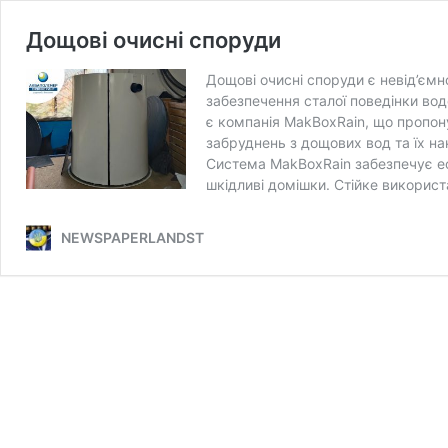
Дощові очисні споруди
Дощові очисні споруди є невід’єм
забезпечення сталої поведінки во
є компанія MakBoxRain, що пропон
забруднень з дощових вод та їх н
Система MakBoxRain забезпечує ефе
шкідливі домішки. Стійке викорис
NEWSPAPERLANDST