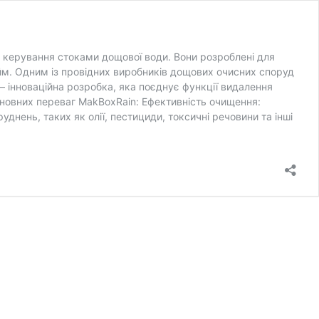
а керування стоками дощової води. Вони розроблені для
йм. Одним із провідних виробників дощових очисних споруд
 інноваційна розробка, яка поєднує функції видалення
новних переваг MakBoxRain: Ефективність очищення:
нень, таких як олії, пестициди, токсичні речовини та інші
і
і
ди