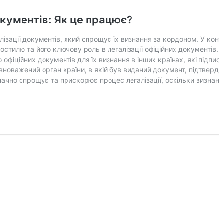
окументів: Як це працює?
ізації документів, який спрощує їх визнання за кордоном. У конт
остилю та його ключову роль в легалізації офіційних документів
до офіційних документів для їх визнання в інших країнах, які пі
вноважений орган країни, в якій був виданий документ, підтверд
значно спрощує та прискорює процес легалізації, оскільки визна
Апостиль
і
та
його
роль
в
легалізації
документів:
Як
це
працює?