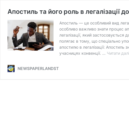
Апостиль та його роль в легалізації д
Апостиль — це особливий вид легал
особливо важливо знати процес ап
легалізації, який застосовується 
полягає в тому, що спеціально упо
апостилю в легалізації: Апостиль 
учасницях конвенції. …
Читати дал
NEWSPAPERLANDST