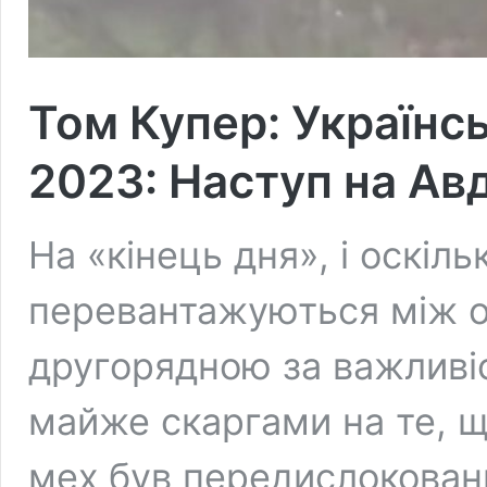
Том Купер: Українсь
2023: Наступ на Авд
На «кінець дня», і оскіл
перевантажуються між о
другорядною за важливіс
майже скаргами на те, 
мех був передислоковани